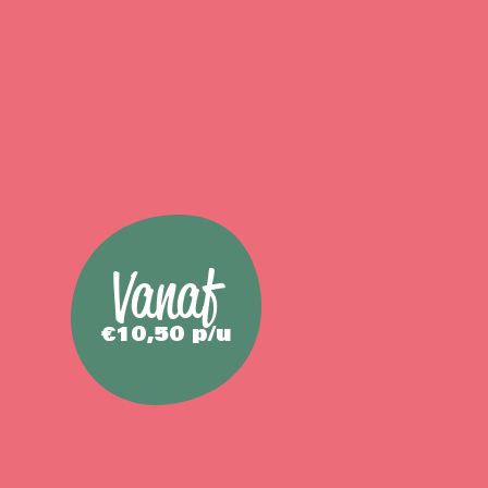
Vanaf
€10,50 p/u