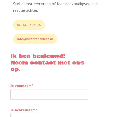
Stel gerust een vraag of laat eenvoudigweg een
reactie achter.
06 145 303 26
Info@twentenannies.nl
Ik ben benieuwd!
Neem contact met ons
op.
Je voornaam*
Je achternaam*