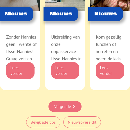
Nieuws
Nieuws
Nieuws
Zonder Nannies
Uitbreiding van
Kom gezellig
geen Twente of
onze
lunchen of
IJsselNannies!
oppasservice
borrelen en
Graag zetten
IJsselNannies in
neem de kids
wij Nanny Me...
de regio
mee!
Lees
Lees
Lees
Deventer e...
verder
verder
verder
Volgende
Bekijk alle tips
Nieuwsoverzicht