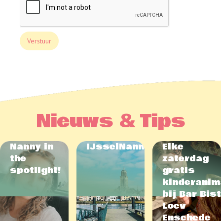
Nieuws & Tips
Nanny in
IJsselNannies
Elke
the
zaterdag
spotlight!
gratis
kinderanim
bij Bar Bis
Loev
Enschede